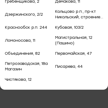
ная рыба
Гребенщикова, 2
Демакова, 11
370 ₽
/ шт.
чук, 73
Кольцово р.п., пр-кт
Дзержинского, 2/2
ба и снеки
Никольский, строение
8
оспект, 77б
Краснообск р.п. 244
Кубовая, 103/2
каты
Магистральная, 12
Ломоносова, 11
40
(Пашино)
В корзину
ная рыба
Объединения, 82
Первомайская, 47
ая рыба
Крабовые палочки "Снежный краб"
Петрозаводская, 18а
Писарева, 44
500гр
Магазин
ва, 2
а
Чистякова, 12
3/2
я, 82
епродукты