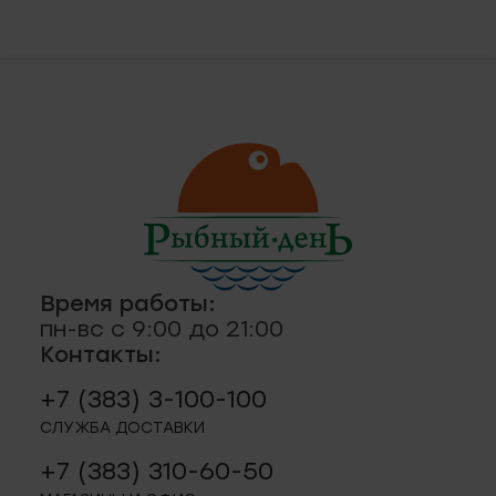
ская, 18а
ные
кты
., пр-кт
 строение 8
паштеты, риеты
1
ая, 12 (Пашино)
Время работы:
пн-вс с 9:00 до 21:00
Контакты:
ции, приправы
 11
+7 (383) 3-100-100
р.п. 244
СЛУЖБА ДОСТАВКИ
+7 (383) 310-60-50