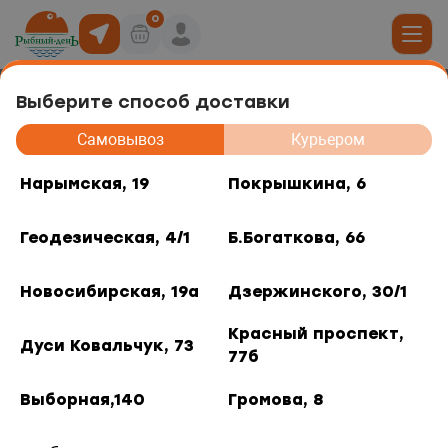
0
Выберите способ доставки
Крабовые палочки "Снежный краб"
19
Самовывоз
Курьером
500гр
юда
Нарымская, 19
Покрышкина, 6
, 6
Геодезическая, 4/1
Б.Богаткова, 66
ты роллов
дники и отделы
ая, 4/1
Новосибирская, 19а
Дзержинского, 30/1
акуски
, 66
Красный проспект,
Дуси Ковальчук, 73
77б
 горячее
кая, 19а
Выборная,140
Громова, 8
о, 30/1