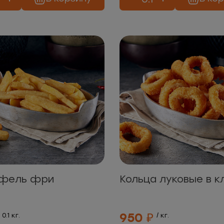
фель фри
Кольца луковые в к
950 ₽
/ 0.1 кг.
/ кг.