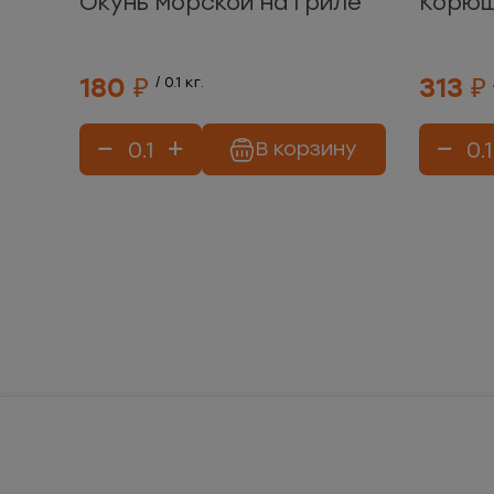
Окунь морской на гриле
Корюш
180 ₽
313 ₽
/ 0.1 кг.
В корзину