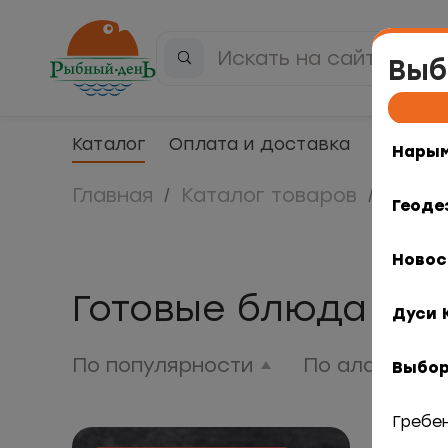
Выб
Каталог
Оплата и доставка
Компан
Нарым
Главная
Каталог товаров
Гото
Геоде
Новос
Готовые блюда
Дуси 
По популярности
По алфавиту
Выбор
Гребе