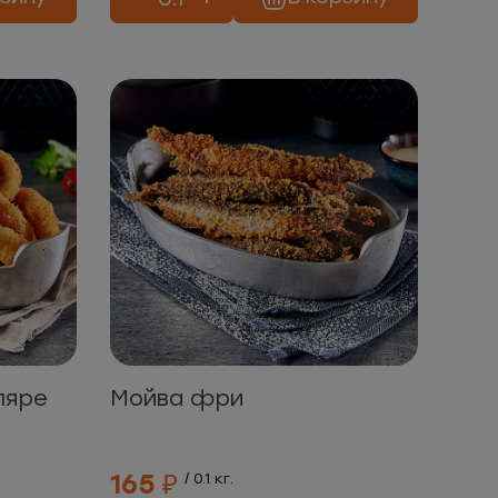
ляре
Мойва фри
165 ₽
/ 0.1 кг.