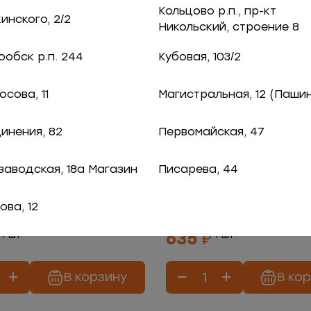
Кольцово р.п., пр-кт
нского, 2/2
Никольский, строение 8
обск р.п. 244
Кубовая, 103/2
сова, 11
Магистральная, 12 (Паши
инения, 82
Первомайская, 47
заводская, 18а Магазин
Писарева, 44
то с крабовым
Пирог на дрожжев
тесте с лососем
ова, 12
635 ₽
/ шт.
/ шт.
В корзину
В ко