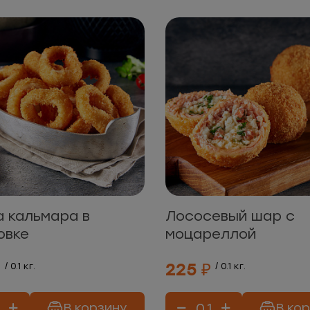
а кальмара в
Лососевый шар с
овке
моцареллой
₽
225 ₽
/ 0.1 кг.
/ 0.1 кг.
В корзину
В ко