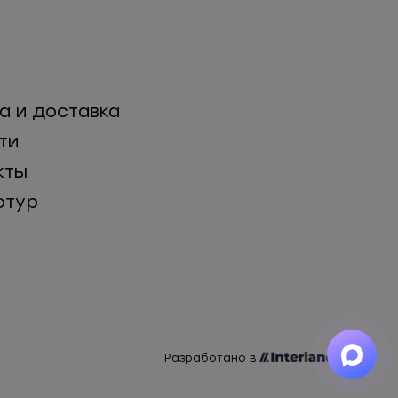
а и доставка
ти
кты
отур
Разработано в