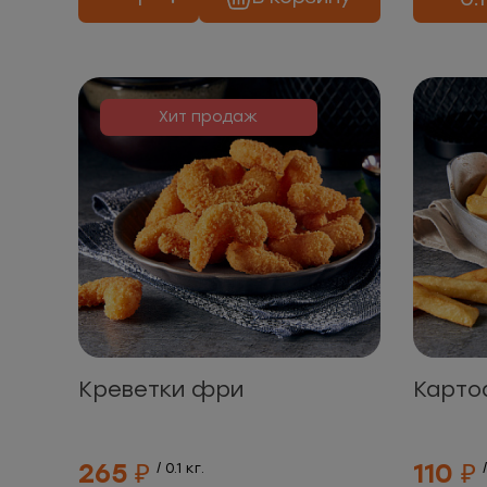
Хит продаж
Креветки фри
Карто
265 ₽
110 ₽
/ 0.1 кг.