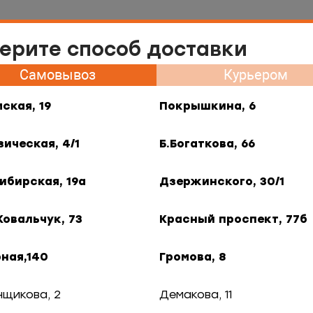
Самовывоз Нарымская, 19
ерите способ доставки
меню
Самовывоз
Курьером
ия
Контакты
Франшиза
Гастротур
B2B
ская, 19
Покрышкина, 6
вые блюда
зическая, 4/1
Б.Богаткова, 66
ибирская, 19а
Дзержинского, 30/1
Ковальчук, 73
Красный проспект, 77б
По цене
ная,140
Громова, 8
нщикова, 2
Демакова, 11