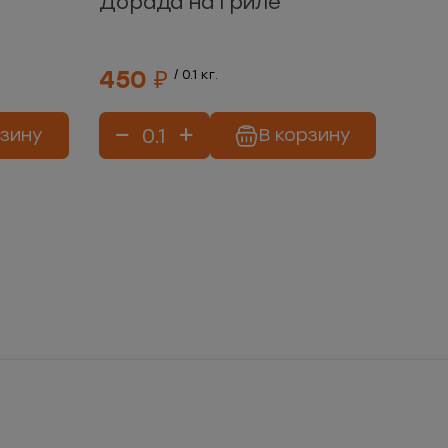
Дорада на гриле
450 ₽
/ 0.1 кг.
рзину
В корзину