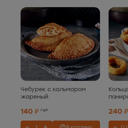
Чебурек с кальмаром
Кольц
жареный
панир
140 ₽
240 
/ шт.
В корзину