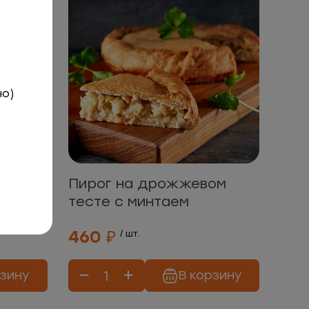
но)
ом
Пирог на дрожжевом
тесте с минтаем
460 ₽
/ шт.
рзину
В корзину