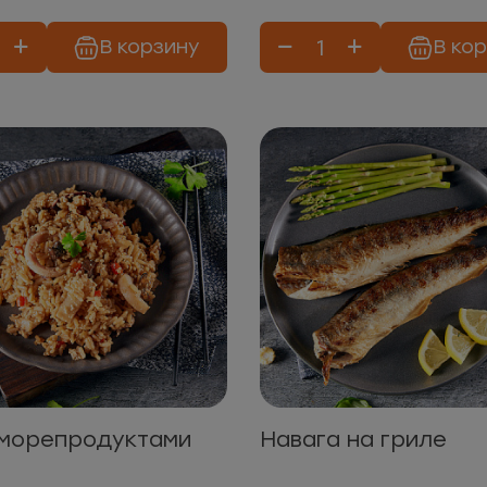
В корзину
В ко
 морепродуктами
Навага на гриле