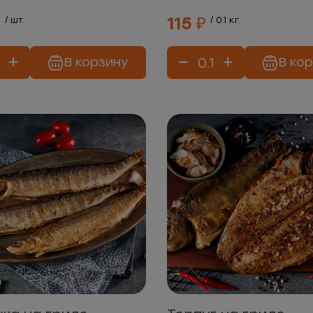
₽
115 ₽
/ шт.
/ 0.1 кг.
В корзину
В ко