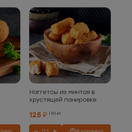
Наггетсы из минтая в
хрустящей панировке
125 ₽
/ 0.1 кг.
рзину
В корзину