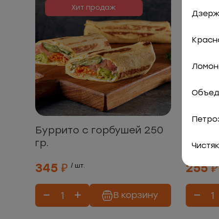
Хит продаж
Дзержи
Красно
Ломоно
Объед
Петро
Буррито с горбушей 250
Бурри
гр.
мясом
Чистяк
345 ₽
255 ₽
/ шт.
В корзину