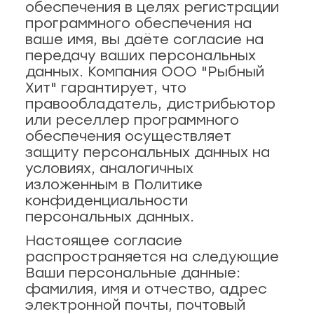
обеспечения в целях регистрации
программного обеспечения на
ская, 18а
ные
ваше имя, вы даёте согласие на
кты
передачу ваших персональных
данных. Компания ООО "Рыбный
., пр-кт
Хит" гарантирует, что
 строение 8
правообладатель, дистрибьютор
или реселлер программного
обеспечения осуществляет
паштеты, риеты
1
защиту персональных данных на
условиях, аналогичных
изложенным в Политике
ая, 12 (Пашино)
конфиденциальности
персональных данных.
ции, приправы
 11
Настоящее согласие
распространяется на следующие
р.п. 244
Ваши персональные данные:
фамилия, имя и отчество, адрес
электронной почты, почтовый