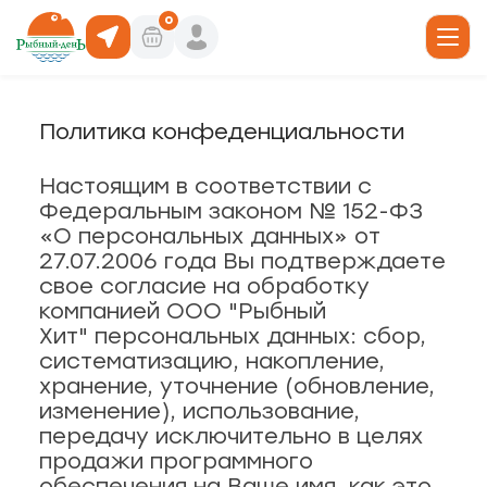
0
Политика конфеденциальности
19
Настоящим в соответствии с
юда
, 6
Федеральным законом № 152-ФЗ
«О персональных данных» от
27.07.2006 года Вы подтверждаете
ты роллов
дники и отделы
ая, 4/1
свое согласие на обработку
компанией ООО "Рыбный
акуски
Хит" персональных данных: сбор,
, 66
систематизацию, накопление,
хранение, уточнение (обновление,
 горячее
кая, 19а
изменение), использование,
передачу исключительно в целях
продажи программного
о, 30/1
обеспечения на Ваше имя, как это