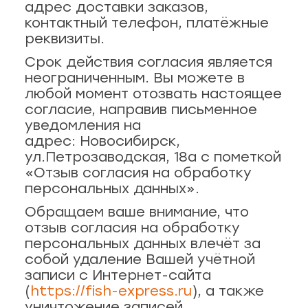
ая, 47
адрес доставки заказов,
контактный телефон, платёжные
реквизиты.
о, 2/2
Срок действия согласия является
неограниченным. Вы можете в
рск
любой момент отозвать настоящее
согласие, направив письменное
уведомления на
44
адрес: Новосибирск,
ул.Петрозаводская, 18а с пометкой
12
«Отзыв согласия на обработку
персональных данных».
Обращаем ваше внимание, что
отзыв согласия на обработку
персональных данных влечёт за
собой удаление Вашей учётной
записи с Интернет-сайта
(
https://fish-express.ru
), а также
уничтожение записей,