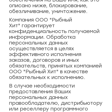
ная рыба
описано ниже, блокирование,
обезличивание, уничтожение.
чук, 73
ба и снеки
Компания ООО "Рыбный
Хит" гарантирует
оспект, 77б
конфиденциальность получаемой
каты
информации. Обработка
персональных данных
40
ная рыба
осуществляется в целях
эффективного исполнения
заказов, договоров и иных
ая рыба
обязательств, принятых компанией
ООО "Рыбный Хит" в качестве
ва, 2
обязательных к исполнению.
а
В случае необходимости
3/2
предоставления Ваших
персональных данных
правообладателю, дистрибьютору
я, 82
или реселлеру программного
епродукты