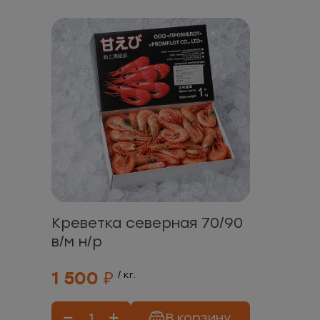
Креветка северная 70/90
в/м н/р
1 500 ₽
/ кг.
В корзину