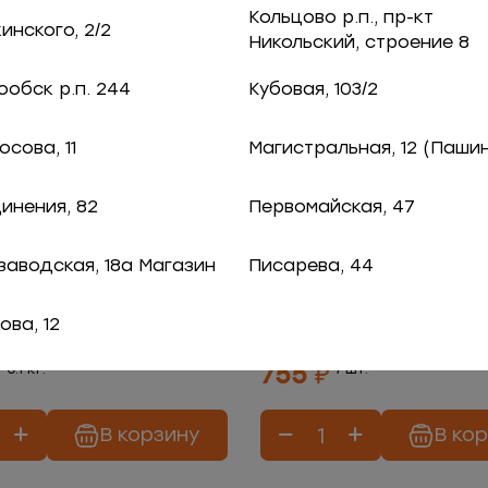
Кольцово р.п., пр-кт
нского, 2/2
Никольский, строение 8
обск р.п. 244
Кубовая, 103/2
сова, 11
Магистральная, 12 (Паши
инения, 82
Первомайская, 47
заводская, 18а Магазин
Писарева, 44
тки в сливочном
Креветка Ваннамей
 с ананасом
панировке, котлета
ова, 12
755 ₽
/ 0.1 кг.
/ шт.
В корзину
В ко