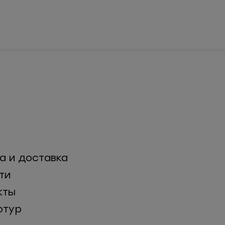
а и доставка
ти
кты
отур