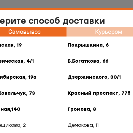
Самовывоз Нарымская, 19
ерите способ доставки
меню
Самовывоз
Курьером
ия
Контакты
Франшиза
Гастротур
B2B
ская, 19
Покрышкина, 6
етки
зическая, 4/1
Б.Богаткова, 66
ибирская, 19а
Дзержинского, 30/1
Ковальчук, 73
Красный проспект, 77б
По цене
ная,140
Громова, 8
нщикова, 2
Демакова, 11