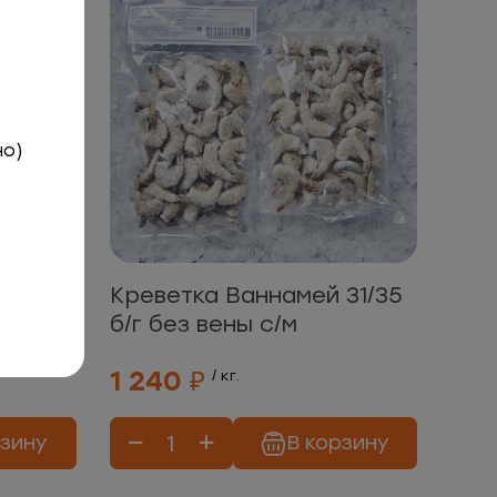
но)
 в
Креветка Ваннамей 31/35
 450г
б/г без вены с/м
1 240 ₽
/ кг.
рзину
В корзину