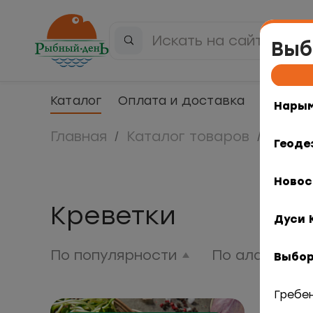
Выб
Каталог
Оплата и доставка
Компан
Нарым
Главная
Каталог товаров
Крев
Геоде
Новос
Креветки
Дуси 
По популярности
По алфавиту
Выбор
Гребе