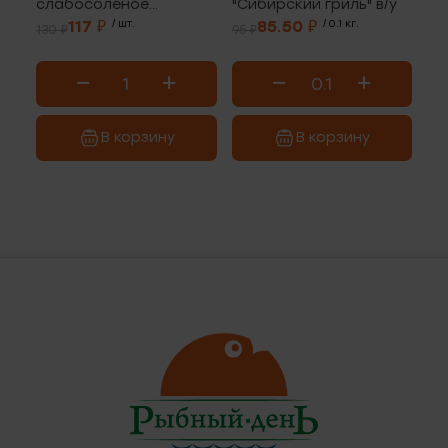
слабосоленое
"Сибирский гриль" в/у
"Мексика" 200г
117 ₽
/ шт.
85.50 ₽
/ 0.1 кг.
130 ₽
95 ₽
В корзину
В корзину