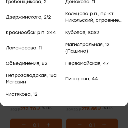
ная рыба
Гребенщикова, 2
Демакова, 11
чук, 73
Кольцово р.п., пр-кт
Дзержинского, 2/2
ба и снеки
Никольский, строение
8
В корзину
В корзину
оспект, 77б
Краснообск р.п. 244
Кубовая, 103/2
каты
Магистральная, 12
Ломоносова, 11
40
(Пашино)
ная рыба
Объединения, 82
Первомайская, 47
ая рыба
Петрозаводская, 18а
Писарева, 44
Магазин
ва, 2
а
Чистякова, 12
Сёмга филе
Форель филе
3/2
слабосолёное
слабосолёное
272.70 ₽
/ 0.1 кг.
278.55 ₽
/ 0.1 кг.
303 ₽
309.50 ₽
я, 82
епродукты