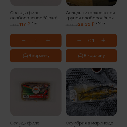
Сельдь филе
Сельдь тихоокеанская
слабосоленое "Люкс"
крупая слабосолёная
200г
117 ₽
/ шт.
28.35 ₽
/ 0.1 кг.
130 ₽
31.50 ₽
В корзину
В корзину
Сельдь филе
Скумбрия в маринаде