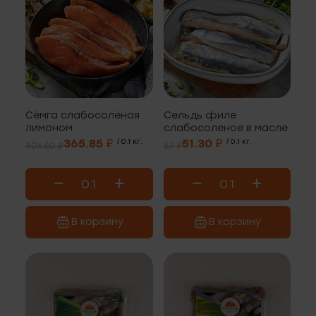
Сёмга слабосолёная
Сельдь филе
лимоном
слабосоленое в масле
365.85 ₽
/ 0.1 кг.
51.30 ₽
/ 0.1 кг.
406.50 ₽
57 ₽
В корзину
В корзину