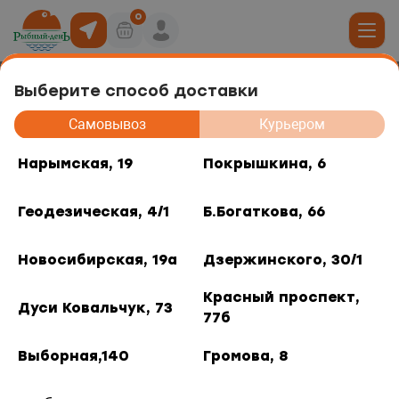
0
Выберите способ доставки
Слабосолёная рыба
19
Самовывоз
Курьером
Сортировка
юда
Нарымская, 19
Покрышкина, 6
, 6
Геодезическая, 4/1
Б.Богаткова, 66
ты роллов
дники и отделы
ая, 4/1
Новосибирская, 19а
Дзержинского, 30/1
акуски
, 66
Красный проспект,
Дуси Ковальчук, 73
77б
 горячее
кая, 19а
Выборная,140
Громова, 8
Нерка балык
Нерка пласт
слабосолёный
слабосоленый
о, 30/1
"Камчатский посол"
162 ₽
/ 0.1 кг.
1 431 ₽
/ кг.
180 ₽
1 590 ₽