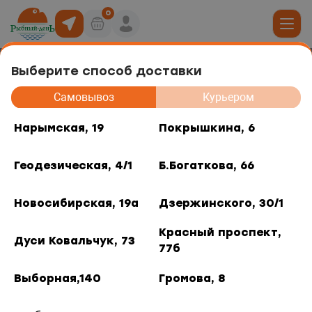
0
Выберите способ доставки
Нерка балык слабосолёный
19
Самовывоз
Курьером
юда
Нарымская, 19
Покрышкина, 6
, 6
Геодезическая, 4/1
Б.Богаткова, 66
ты роллов
дники и отделы
ая, 4/1
Новосибирская, 19а
Дзержинского, 30/1
акуски
, 66
Красный проспект,
Дуси Ковальчук, 73
77б
 горячее
кая, 19а
Выборная,140
Громова, 8
о, 30/1
/ 0.1 кг.