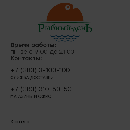
ская, 18а
ные
кты
., пр-кт
 строение 8
Время работы:
пн-вс с 9:00 до 21:00
паштеты, риеты
Контакты:
1
+7 (383) 3-100-100
ая, 12 (Пашино)
СЛУЖБА ДОСТАВКИ
+7 (383) 310-60-50
ции, приправы
 11
МАГАЗИНЫ И ОФИС
р.п. 244
Каталог