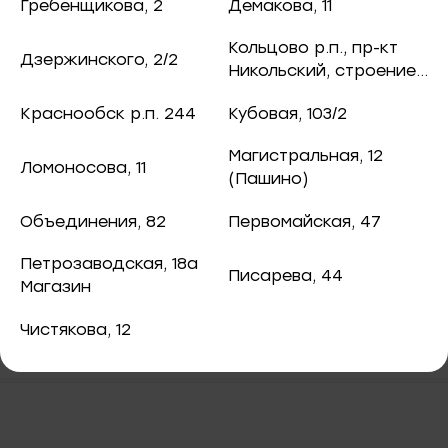
180 ₽
ная рыба
Гребенщикова, 2
Демакова, 11
чук, 73
Кольцово р.п., пр-кт
Дзержинского, 2/2
ба и снеки
Никольский, строение
8
оспект, 77б
Краснообск р.п. 244
Кубовая, 103/2
каты
Магистральная, 12
В корзину
Ломоносова, 11
40
(Пашино)
ная рыба
Объединения, 82
Первомайская, 47
Нерка балык слабосолёный
ая рыба
Петрозаводская, 18а
Писарева, 44
Магазин
ва, 2
а
Чистякова, 12
3/2
я, 82
епродукты