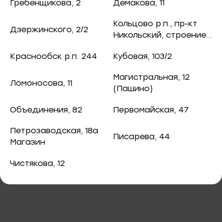
ная рыба
Гребенщикова, 2
Демакова, 11
755 ₽
/ шт.
чук, 73
Кольцово р.п., пр-кт
Дзержинского, 2/2
ба и снеки
Никольский, строение
8
оспект, 77б
Краснообск р.п. 244
Кубовая, 103/2
каты
Магистральная, 12
Ломоносова, 11
40
(Пашино)
В корзину
ная рыба
Объединения, 82
Первомайская, 47
ая рыба
Креветка Ваннамей в панировке,
Петрозаводская, 18а
Писарева, 44
котлета 450г
Магазин
ва, 2
а
Чистякова, 12
3/2
я, 82
епродукты