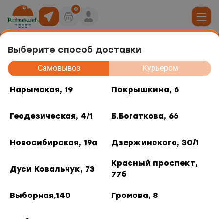
0
Выберите способ доставки
Креветка Ваннамей в панировке,
19
Самовывоз
Курьером
котлета 450г
юда
Нарымская, 19
Покрышкина, 6
, 6
Геодезическая, 4/1
Б.Богаткова, 66
ты роллов
дники и отделы
ая, 4/1
Новосибирская, 19а
Дзержинского, 30/1
акуски
, 66
Красный проспект,
Дуси Ковальчук, 73
77б
 горячее
кая, 19а
Выборная,140
Громова, 8
о, 30/1