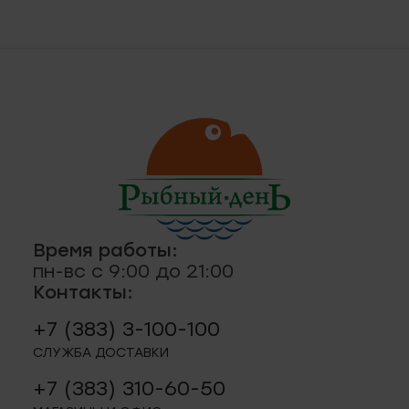
ская, 18а
ные
кты
., пр-кт
 строение 8
паштеты, риеты
1
ая, 12 (Пашино)
Время работы:
пн-вс с 9:00 до 21:00
Контакты:
ции, приправы
 11
+7 (383) 3-100-100
р.п. 244
СЛУЖБА ДОСТАВКИ
+7 (383) 310-60-50