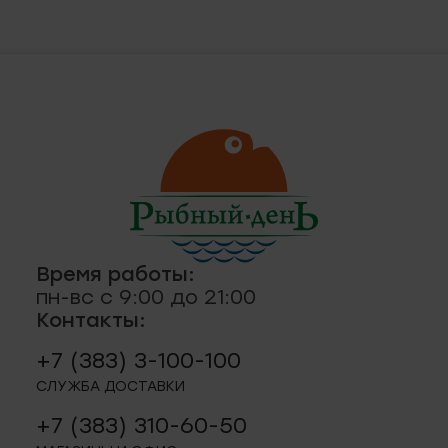
ская, 18а
ные
кты
., пр-кт
 строение 8
паштеты, риеты
1
ая, 12 (Пашино)
Время работы:
пн-вс с 9:00 до 21:00
Контакты:
ции, приправы
 11
+7 (383) 3-100-100
р.п. 244
СЛУЖБА ДОСТАВКИ
+7 (383) 310-60-50