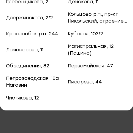
ная рыба
Гребенщикова, 2
Демакова, 11
755 ₽
/ шт.
чук, 73
Кольцово р.п., пр-кт
Дзержинского, 2/2
ба и снеки
Никольский, строение
8
оспект, 77б
Краснообск р.п. 244
Кубовая, 103/2
каты
Магистральная, 12
Ломоносова, 11
40
(Пашино)
В корзину
ная рыба
Объединения, 82
Первомайская, 47
ая рыба
Креветка Ваннамей в панировке,
Петрозаводская, 18а
Писарева, 44
котлета 450г
Магазин
ва, 2
а
Чистякова, 12
3/2
я, 82
епродукты