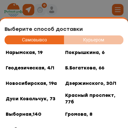
0
Выберите способ доставки
Креветка Ваннамей в панировке,
19
Самовывоз
Курьером
котлета 450г
юда
Нарымская, 19
Покрышкина, 6
, 6
Геодезическая, 4/1
Б.Богаткова, 66
ты роллов
дники и отделы
ая, 4/1
Новосибирская, 19а
Дзержинского, 30/1
акуски
, 66
Красный проспект,
Дуси Ковальчук, 73
77б
 горячее
кая, 19а
Выборная,140
Громова, 8
о, 30/1