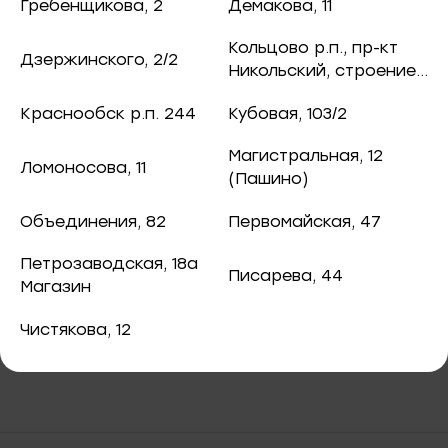
ная рыба
Гребенщикова, 2
Демакова, 11
130 ₽
/ шт.
чук, 73
Кольцово р.п., пр-кт
Дзержинского, 2/2
ба и снеки
Никольский, строение
8
оспект, 77б
Краснообск р.п. 244
Кубовая, 103/2
каты
Магистральная, 12
Ломоносова, 11
40
(Пашино)
В корзину
ная рыба
Объединения, 82
Первомайская, 47
ая рыба
Сельдь филе слабосоленое "Мексика"
Петрозаводская, 18а
Писарева, 44
200г
Магазин
ва, 2
а
Чистякова, 12
3/2
я, 82
епродукты