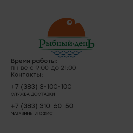
ская, 18а
ные
кты
., пр-кт
 строение 8
паштеты, риеты
1
Время работы:
пн-вс с 9:00 до 21:00
Контакты:
ая, 12 (Пашино)
+7 (383) 3-100-100
СЛУЖБА ДОСТАВКИ
ции, приправы
 11
+7 (383) 310-60-50
МАГАЗИНЫ И ОФИС
р.п. 244