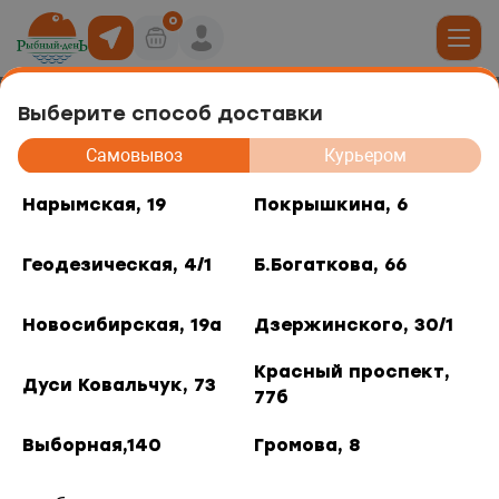
0
Выберите способ доставки
Сельдь филе слабосоленое
19
Самовывоз
Курьером
"Мексика" 200г
юда
Нарымская, 19
Покрышкина, 6
, 6
Геодезическая, 4/1
Б.Богаткова, 66
ты роллов
дники и отделы
ая, 4/1
Новосибирская, 19а
Дзержинского, 30/1
акуски
, 66
Красный проспект,
Дуси Ковальчук, 73
77б
 горячее
кая, 19а
Выборная,140
Громова, 8
о, 30/1