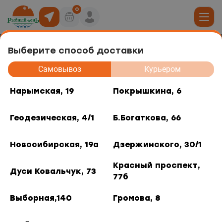
0
Выберите способ доставки
Пирожок ржаной с минтаем и
19
Самовывоз
Курьером
картофелем с/м
юда
Нарымская, 19
Покрышкина, 6
, 6
Геодезическая, 4/1
Б.Богаткова, 66
ты роллов
дники и отделы
ая, 4/1
Новосибирская, 19а
Дзержинского, 30/1
акуски
, 66
Красный проспект,
Дуси Ковальчук, 73
77б
 горячее
кая, 19а
Выборная,140
Громова, 8
о, 30/1