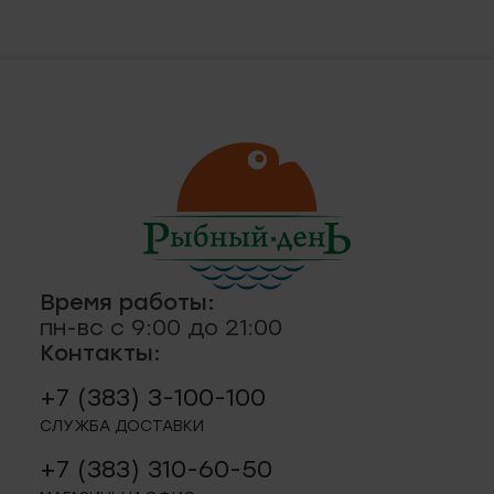
ская, 18а
ные
кты
., пр-кт
 строение 8
паштеты, риеты
1
ая, 12 (Пашино)
Время работы:
пн-вс с 9:00 до 21:00
Контакты:
ции, приправы
 11
+7 (383) 3-100-100
р.п. 244
СЛУЖБА ДОСТАВКИ
+7 (383) 310-60-50