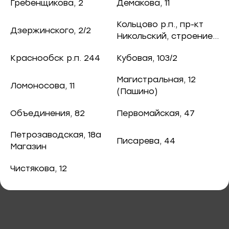
ная рыба
Гребенщикова, 2
Демакова, 11
380 ₽
/ кг.
чук, 73
Кольцово р.п., пр-кт
Дзержинского, 2/2
ба и снеки
Никольский, строение
8
оспект, 77б
Краснообск р.п. 244
Кубовая, 103/2
каты
Магистральная, 12
Ломоносова, 11
40
(Пашино)
В корзину
ная рыба
Объединения, 82
Первомайская, 47
ая рыба
Пирожок ржаной с минтаем и
Петрозаводская, 18а
Писарева, 44
картофелем с/м
Магазин
ва, 2
а
Чистякова, 12
3/2
я, 82
епродукты