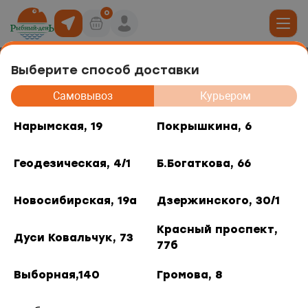
0
Выберите способ доставки
Пельмени рыбные из минтая с/м
19
Самовывоз
Курьером
500г
юда
Нарымская, 19
Покрышкина, 6
, 6
Геодезическая, 4/1
Б.Богаткова, 66
ты роллов
дники и отделы
ая, 4/1
Новосибирская, 19а
Дзержинского, 30/1
акуски
, 66
Красный проспект,
Дуси Ковальчук, 73
77б
 горячее
кая, 19а
Выборная,140
Громова, 8
о, 30/1