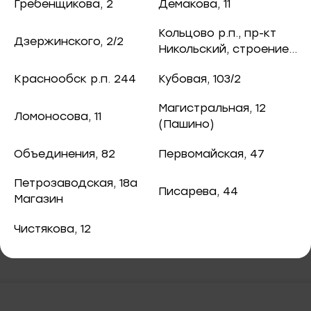
ная рыба
Гребенщикова, 2
Демакова, 11
195 ₽
/ шт.
чук, 73
Кольцово р.п., пр-кт
Дзержинского, 2/2
ба и снеки
Никольский, строение
8
оспект, 77б
Краснообск р.п. 244
Кубовая, 103/2
каты
Магистральная, 12
Ломоносова, 11
40
(Пашино)
В корзину
ная рыба
Объединения, 82
Первомайская, 47
ая рыба
Пельмени рыбные из минтая с/м 500г
Петрозаводская, 18а
Писарева, 44
Магазин
ва, 2
а
Чистякова, 12
3/2
я, 82
епродукты