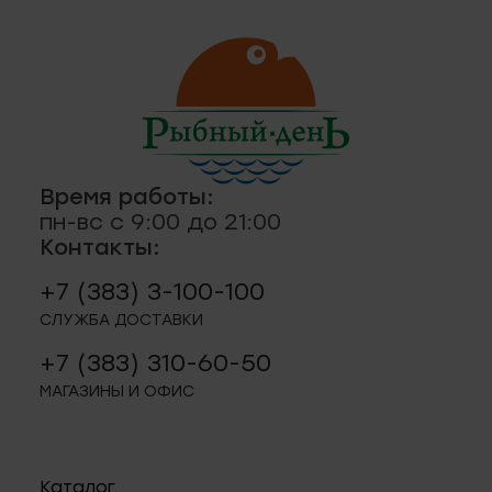
ская, 18а
ные
кты
., пр-кт
 строение 8
Время работы:
паштеты, риеты
1
пн-вс с 9:00 до 21:00
Контакты:
ая, 12 (Пашино)
+7 (383) 3-100-100
СЛУЖБА ДОСТАВКИ
ции, приправы
 11
+7 (383) 310-60-50
МАГАЗИНЫ И ОФИС
р.п. 244
Каталог