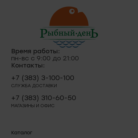
ская, 18а
ные
кты
., пр-кт
 строение 8
Время работы:
пн-вс с 9:00 до 21:00
паштеты, риеты
1
Контакты:
+7 (383) 3-100-100
ая, 12 (Пашино)
СЛУЖБА ДОСТАВКИ
+7 (383) 310-60-50
ции, приправы
 11
МАГАЗИНЫ И ОФИС
р.п. 244
Каталог