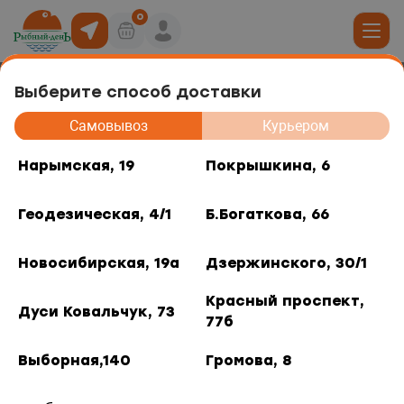
0
Выберите способ доставки
Креветка Ванамей ,очищ б/пищ
19
Самовывоз
Курьером
бланш. 51-60 0,93 кг (Fish&More)
юда
Нарымская, 19
Покрышкина, 6
, 6
Геодезическая, 4/1
Б.Богаткова, 66
ты роллов
дники и отделы
ая, 4/1
Новосибирская, 19а
Дзержинского, 30/1
акуски
, 66
Красный проспект,
Дуси Ковальчук, 73
77б
 горячее
кая, 19а
Выборная,140
Громова, 8
о, 30/1