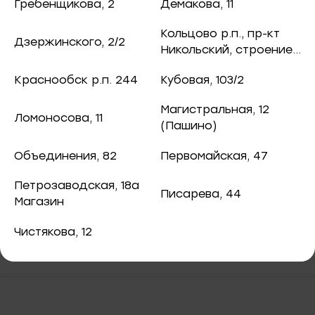
ная рыба
Гребенщикова, 2
Демакова, 11
1 400 ₽
/ кг.
чук, 73
Кольцово р.п., пр-кт
Дзержинского, 2/2
ба и снеки
Никольский, строение
8
оспект, 77б
Краснообск р.п. 244
Кубовая, 103/2
каты
Креветка Ванамей ,очищ б/пищ бланш.
Магистральная, 12
Ломоносова, 11
40
51-60 0,93 кг (Fish&More)
(Пашино)
ная рыба
Объединения, 82
Первомайская, 47
ая рыба
Петрозаводская, 18а
Писарева, 44
Магазин
ва, 2
а
Чистякова, 12
3/2
я, 82
епродукты