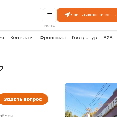
Самовывоз Нарымская, 19
меню
ия
Контакты
Франшиза
Гастротур
B2B
2
Задать вопрос
аботы