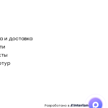
а и доставка
ти
кты
отур
Разработано в