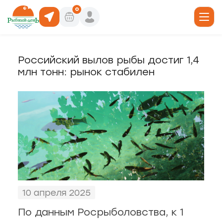
0
Российский вылов рыбы достиг 1,4
19
млн тонн: рынок стабилен
юда
, 6
ты роллов
дники и отделы
ая, 4/1
акуски
, 66
 горячее
кая, 19а
10 апреля 2025
По данным Росрыболовства, к 1
о, 30/1