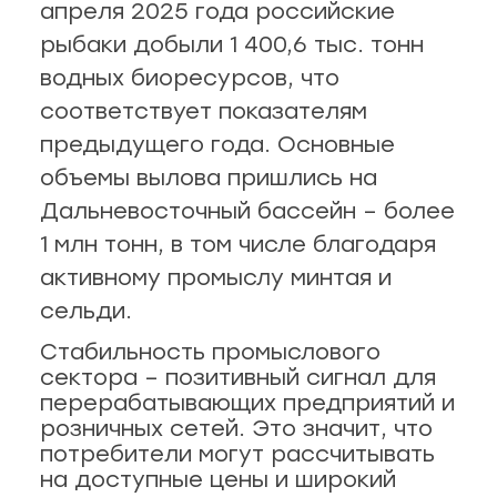
ная рыба
апреля 2025 года российские
рыбаки добыли 1 400,6 тыс. тонн
чук, 73
ба и снеки
водных биоресурсов, что
соответствует показателям
оспект, 77б
каты
предыдущего года. Основные
объемы вылова пришлись на
40
Дальневосточный бассейн – более
ная рыба
1 млн тонн, в том числе благодаря
активному промыслу минтая и
ая рыба
сельди.
ва, 2
а
Стабильность промыслового
сектора – позитивный сигнал для
3/2
перерабатывающих предприятий и
розничных сетей. Это значит, что
потребители могут рассчитывать
я, 82
на доступные цены и широкий
епродукты