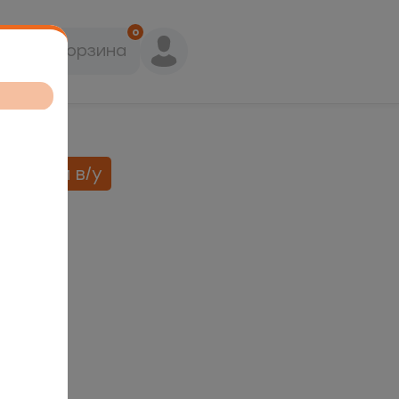
0
Корзина
оженый в/у