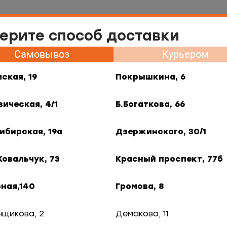
Самовывоз Нарымская, 19
ерите способ доставки
меню
Самовывоз
Курьером
ия
Контакты
Франшиза
Гастротур
B2B
ская, 19
Покрышкина, 6
роженная рыба
Сёмга стейк свежемор
зическая, 4/1
Б.Богаткова, 66
ибирская, 19а
Дзержинского, 30/1
емороженый в/у
Ковальчук, 73
Красный проспект, 77б
ная,140
Громова, 8
нщикова, 2
Демакова, 11