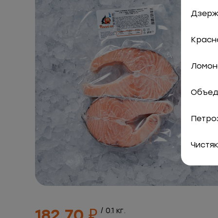
Дзержи
Красно
Ломоно
Объед
Петро
Чистяк
182.70 ₽
/ 0.1 кг.