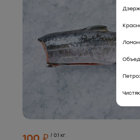
Дзержи
Красно
Ломоно
Объед
Петро
Чистяк
100 ₽
/ 0.1 кг.