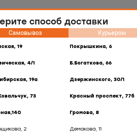
Самовывоз Нарымская, 19
ерите способ доставки
меню
Самовывоз
Курьером
ия
Контакты
Франшиза
Гастротур
B2B
ская, 19
Покрышкина, 6
роженная рыба
Нерка с/м
зическая, 4/1
Б.Богаткова, 66
ибирская, 19а
Дзержинского, 30/1
Ковальчук, 73
Красный проспект, 77б
ная,140
Громова, 8
нщикова, 2
Демакова, 11