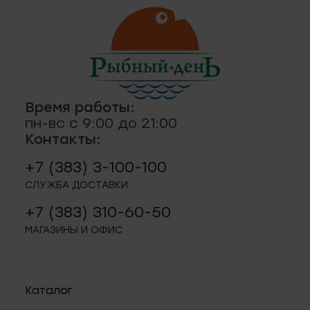
ская, 18а
ные
кты
., пр-кт
 строение 8
Время работы:
пн-вс с 9:00 до 21:00
паштеты, риеты
Контакты:
1
+7 (383) 3-100-100
ая, 12 (Пашино)
СЛУЖБА ДОСТАВКИ
+7 (383) 310-60-50
ции, приправы
 11
МАГАЗИНЫ И ОФИС
р.п. 244
Каталог