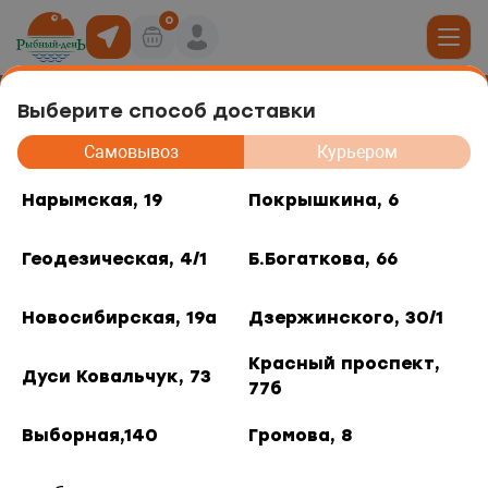
0
Выберите способ доставки
Лососевые палочки "ФишСтик"
19
Самовывоз
Курьером
юда
Нарымская, 19
Покрышкина, 6
, 6
Геодезическая, 4/1
Б.Богаткова, 66
ты роллов
дники и отделы
ая, 4/1
Новосибирская, 19а
Дзержинского, 30/1
акуски
, 66
Красный проспект,
Дуси Ковальчук, 73
77б
 горячее
кая, 19а
Выборная,140
Громова, 8
о, 30/1
/ 0.1 кг.