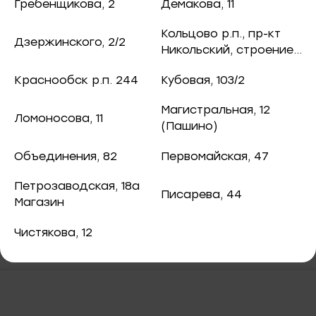
176 ₽
ная рыба
Гребенщикова, 2
Демакова, 11
чук, 73
Кольцово р.п., пр-кт
Дзержинского, 2/2
ба и снеки
Никольский, строение
8
оспект, 77б
Краснообск р.п. 244
Кубовая, 103/2
каты
Магистральная, 12
В корзину
Ломоносова, 11
40
(Пашино)
ная рыба
Объединения, 82
Первомайская, 47
Лососевые палочки "ФишСтик"
ая рыба
Петрозаводская, 18а
Писарева, 44
Магазин
ва, 2
а
Чистякова, 12
3/2
я, 82
епродукты