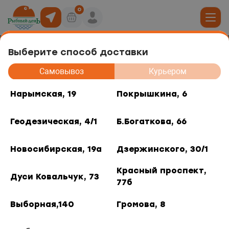
0
Выберите способ доставки
Приправа "Морская соль"
19
Самовывоз
Курьером
юда
Нарымская, 19
Покрышкина, 6
, 6
Геодезическая, 4/1
Б.Богаткова, 66
ты роллов
дники и отделы
ая, 4/1
Новосибирская, 19а
Дзержинского, 30/1
акуски
, 66
Красный проспект,
Дуси Ковальчук, 73
77б
 горячее
кая, 19а
Выборная,140
Громова, 8
о, 30/1
/ шт.