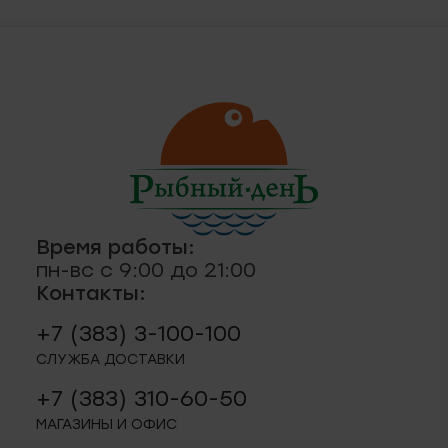
ская, 18а
ные
кты
., пр-кт
 строение 8
паштеты, риеты
1
Время работы:
ая, 12 (Пашино)
пн-вс с 9:00 до 21:00
Контакты:
ции, приправы
 11
+7 (383) 3-100-100
СЛУЖБА ДОСТАВКИ
р.п. 244
+7 (383) 310-60-50
МАГАЗИНЫ И ОФИС