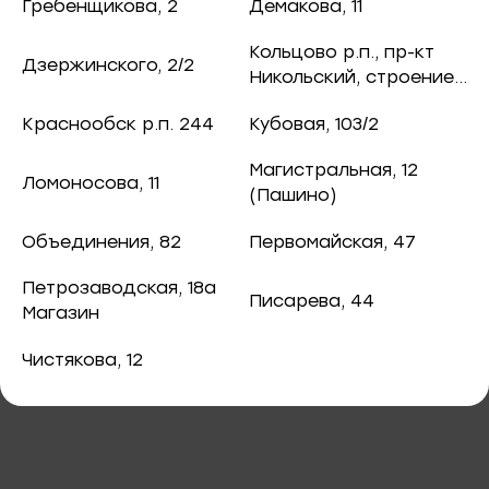
93.60 ₽
ная рыба
Гребенщикова, 2
Демакова, 11
чук, 73
Кольцово р.п., пр-кт
104 ₽
Дзержинского, 2/2
ба и снеки
Никольский, строение
8
оспект, 77б
Краснообск р.п. 244
Кубовая, 103/2
каты
Магистральная, 12
Ломоносова, 11
40
(Пашино)
В корзину
ная рыба
Объединения, 82
Первомайская, 47
ая рыба
Приправа "Морская соль"
Петрозаводская, 18а
Писарева, 44
Магазин
ва, 2
а
Чистякова, 12
3/2
я, 82
епродукты