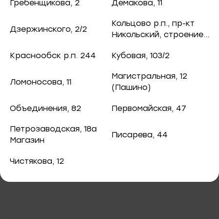
165 ₽
ная рыба
Гребенщикова, 2
Демакова, 11
чук, 73
Кольцово р.п., пр-кт
Дзержинского, 2/2
ба и снеки
Никольский, строение
8
оспект, 77б
Краснообск р.п. 244
Кубовая, 103/2
каты
Магистральная, 12
В корзину
Ломоносова, 11
40
(Пашино)
ная рыба
Объединения, 82
Первомайская, 47
Соус Терияки премиум 220 мл
ая рыба
Петрозаводская, 18а
Писарева, 44
Магазин
ва, 2
а
Чистякова, 12
3/2
я, 82
епродукты