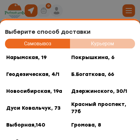
0
Выберите способ доставки
Соус Терияки премиум 220 мл
19
Самовывоз
Курьером
юда
Нарымская, 19
Покрышкина, 6
, 6
Геодезическая, 4/1
Б.Богаткова, 66
ты роллов
дники и отделы
ая, 4/1
Новосибирская, 19а
Дзержинского, 30/1
акуски
, 66
Красный проспект,
Дуси Ковальчук, 73
77б
 горячее
кая, 19а
Выборная,140
Громова, 8
о, 30/1
/ шт.