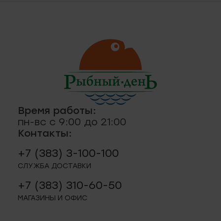
ская, 18а
ные
кты
., пр-кт
 строение 8
паштеты, риеты
1
Время работы:
пн-вс с 9:00 до 21:00
ая, 12 (Пашино)
Контакты:
+7 (383) 3-100-100
ции, приправы
 11
СЛУЖБА ДОСТАВКИ
+7 (383) 310-60-50
р.п. 244
МАГАЗИНЫ И ОФИС