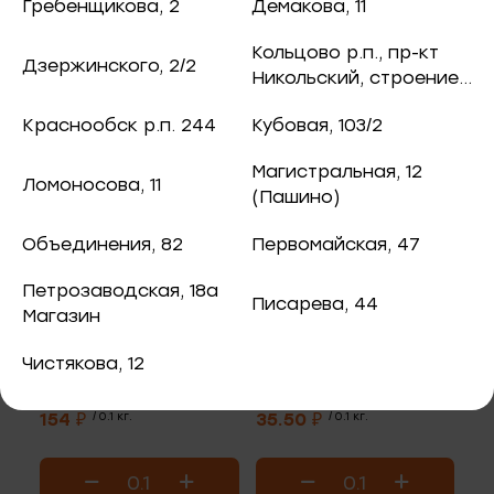
ная рыба
Гребенщикова, 2
Демакова, 11
чук, 73
Кольцово р.п., пр-кт
Дзержинского, 2/2
ба и снеки
Никольский, строение
8
В корзину
В корзину
оспект, 77б
Краснообск р.п. 244
Кубовая, 103/2
каты
Магистральная, 12
Ломоносова, 11
40
(Пашино)
ная рыба
Объединения, 82
Первомайская, 47
ая рыба
Петрозаводская, 18а
Писарева, 44
Магазин
ва, 2
а
Чистякова, 12
"Хе" из масляной рыбы
Закуска корейская из
3/2
фунчозы
154 ₽
/ 0.1 кг.
35.50 ₽
/ 0.1 кг.
я, 82
епродукты