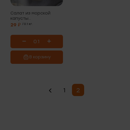
Салат из морской
капусты
"Дальневосточный"
29 ₽
/ 0.1 кг.
В корзину
1
2