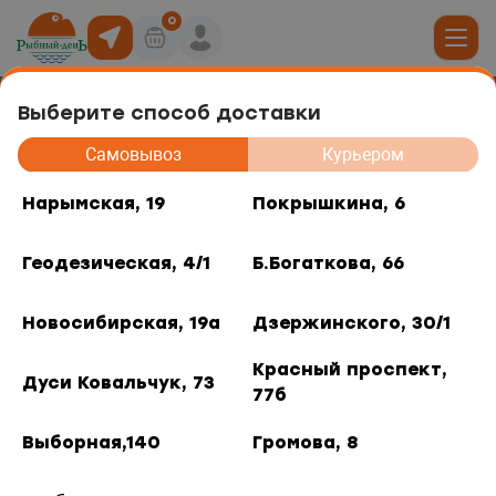
0
Выберите способ доставки
Салаты и закуски
19
Самовывоз
Курьером
Сортировка
юда
Нарымская, 19
Покрышкина, 6
, 6
Геодезическая, 4/1
Б.Богаткова, 66
ты роллов
дники и отделы
ая, 4/1
Новосибирская, 19а
Дзержинского, 30/1
акуски
, 66
Красный проспект,
Дуси Ковальчук, 73
77б
 горячее
кая, 19а
Выборная,140
Громова, 8
Салат из сельди "Под
Закуска из древесного
шубой"
гребешка
о, 30/1
38 ₽
/ 0.1 кг.
73.50 ₽
/ 0.1 кг.