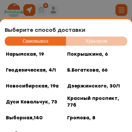
0
Выберите способ доставки
Камбала без головы холодного
19
Самовывоз
Курьером
копчения
юда
Нарымская, 19
Покрышкина, 6
, 6
Геодезическая, 4/1
Б.Богаткова, 66
ты роллов
дники и отделы
ая, 4/1
Новосибирская, 19а
Дзержинского, 30/1
акуски
, 66
Красный проспект,
Дуси Ковальчук, 73
77б
 горячее
кая, 19а
Выборная,140
Громова, 8
о, 30/1