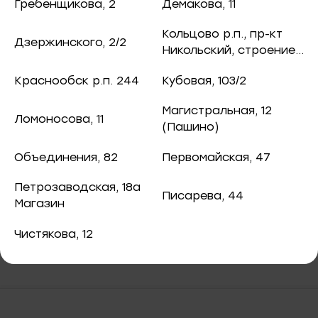
ная рыба
Гребенщикова, 2
Демакова, 11
73 ₽
/ 0.1 кг.
чук, 73
Кольцово р.п., пр-кт
Дзержинского, 2/2
ба и снеки
Никольский, строение
8
оспект, 77б
Краснообск р.п. 244
Кубовая, 103/2
каты
Магистральная, 12
Ломоносова, 11
40
(Пашино)
В корзину
ная рыба
Объединения, 82
Первомайская, 47
ая рыба
Камбала без головы холодного копчения
Петрозаводская, 18а
Писарева, 44
Магазин
ва, 2
а
Чистякова, 12
3/2
я, 82
епродукты