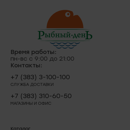
ская, 18а
ные
кты
., пр-кт
 строение 8
Время работы:
паштеты, риеты
1
пн-вс с 9:00 до 21:00
Контакты:
ая, 12 (Пашино)
+7 (383) 3-100-100
СЛУЖБА ДОСТАВКИ
ции, приправы
 11
+7 (383) 310-60-50
МАГАЗИНЫ И ОФИС
р.п. 244
Каталог